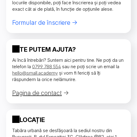
locurile disponibile, poți face înscrierea și poți vedea
O săptămână (reducere de 130 lei)
1.169
exact cât ai de plată, în funcție de opțiunile alese.
Cod
Descriere
Două săptămâni (reducere de 229 lei/
Formular de înscriere
1.070
săptămână)
Reducere de 10% valabil doar în
EARLY10
perioada de Early Booking (până
Trei sau mai multe săptămâni
pe 31 mai)
890
(reducere de 409 lei/ săptămână)
TE PUTEM AJUTA?
Reducere de 15% cumulată: Early
Booking (până pe 31 mai) plus
Ai încă întrebări? Suntem aici pentru tine. Ne poți da un
Preț/săptămână Standard
RON
MINUS15
reducerea aplicată pentru frați,
telefon la
0799 788 554
sau ne poți scrie un email la
surori, prieteni atunci când se
hello@small.academy
și vom fi fericiți să îți
O săptămână
1.299
înscriu împreună
răspundem la orice nelămurire.
Două săptămâni (reducere de 110 lei/
Reducere de 5% pentru frați,
1.189
săptămână)
Pagina de contact
MINUS5
surori, prieteni atunci când se
înscriu împreună
Trei sau mai multe săptămâni
989
(reducere de 310 lei/ săptămână)
LOCAȚIE
Tabăra urbană se desfășoară la sediul nostru din
București, B-dul Expoziției 3C, Clădirea @B2, etaj 1,