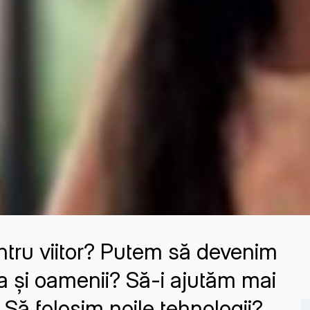
ntru viitor? Putem să devenim
a și oamenii? Să-i ajutăm mai
 Să folosim noile tehnologii?