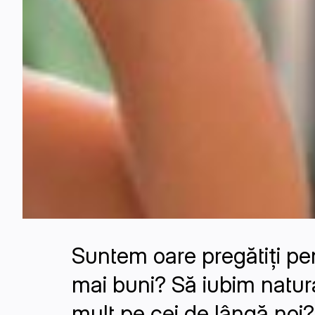
Suntem oare pregătiți pe
mai buni? Să iubim natur
mult pe cei de lângă noi?